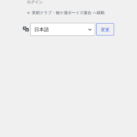
ログイン
← 実籾クラブ・袖ケ浦ボーイズ連合 へ移動
言
語