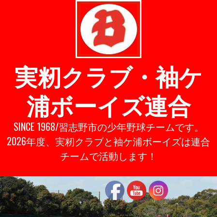
Skip
to
content
実籾クラブ・袖ケ
浦ボーイズ連合
SINCE 1968/習志野市の少年野球チームです。
2026年度、実籾クラブと袖ケ浦ボーイズは連合
チームで活動します！