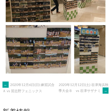
POST
←
2020年12月6日(日) 練習試合
2020年12月12日(土) 谷津海浜秋
季大会Ｂ vs 谷津サザナミ
→
Ａ vs 習志野フェニックス
NAVIGATION