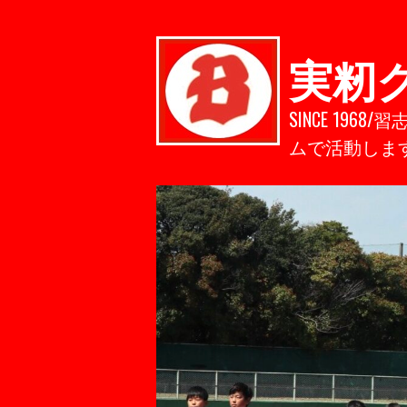
Skip
to
content
実籾
SINCE 1
ムで活動しま