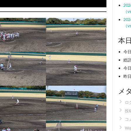
20
（v
20
（v
本
今日
総訪
今日
昨日
メ
ロ
投
コ
Wo