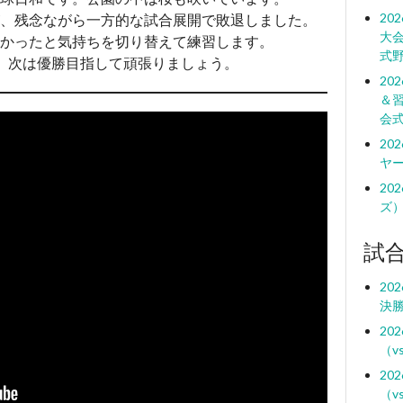
20
、残念ながら一方的な試合展開で敗退しました。
大
かったと気持ちを切り替えて練習します。
式
。次は優勝目指して頑張りましょう。
20
＆
会
20
ヤ
20
ズ
試
20
決勝
20
（v
20
（v