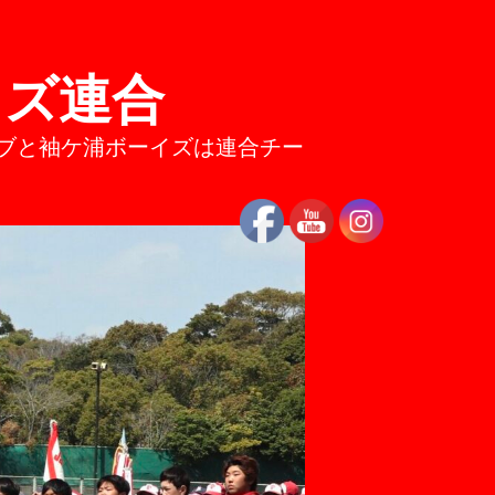
イズ連合
籾クラブと袖ケ浦ボーイズは連合チー