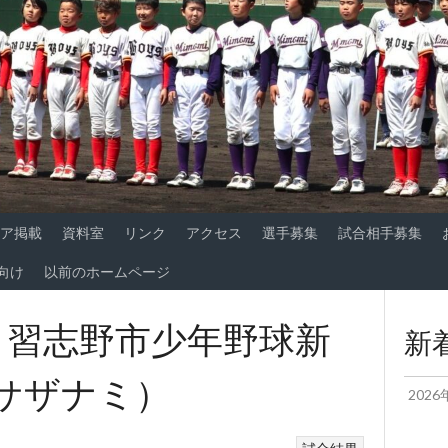
ア掲載
資料室
リンク
アクセス
選手募集
試合相手募集
向け
以前のホームページ
0日 習志野市少年野球新
新
津サザナミ）
202