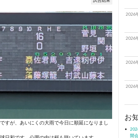
試合結果
2026
2026
2026
2026
お
ですが、あいにくの大雨で今日に順延になりまし
20
開
球日和です。公園の中は桜も咲いています。