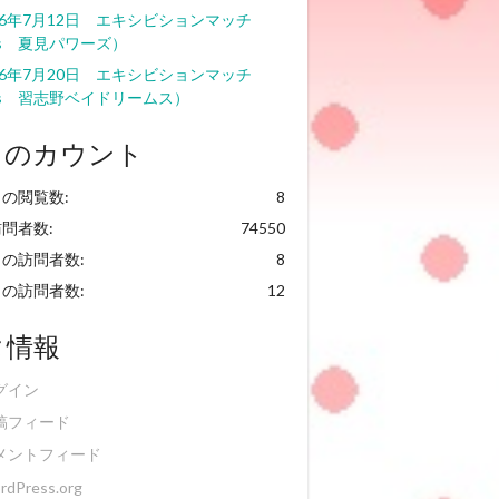
26年7月12日 エキシビションマッチ
s 夏見パワーズ）
26年7月20日 エキシビションマッチ
s 習志野ベイドリームス）
日のカウント
の閲覧数:
8
問者数:
74550
の訪問者数:
8
の訪問者数:
12
タ情報
グイン
稿フィード
メントフィード
rdPress.org