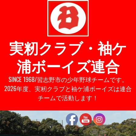
Skip
to
content
実籾クラブ・袖ケ
浦ボーイズ連合
SINCE 1968/習志野市の少年野球チームです。
2026年度、実籾クラブと袖ケ浦ボーイズは連合
チームで活動します！