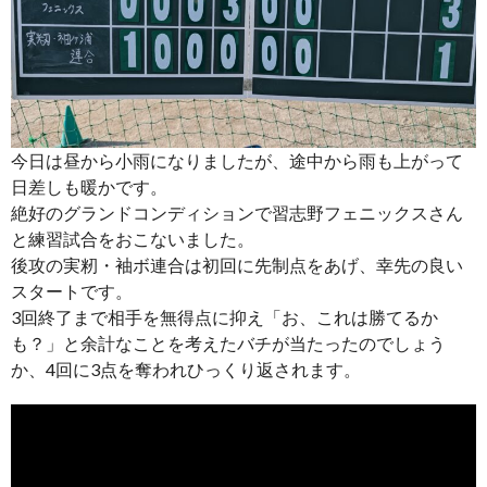
今日は昼から小雨になりましたが、途中から雨も上がって
日差しも暖かです。
絶好のグランドコンディションで習志野フェニックスさん
と練習試合をおこないました。
後攻の実籾・袖ボ連合は初回に先制点をあげ、幸先の良い
スタートです。
3回終了まで相手を無得点に抑え「お、これは勝てるか
も？」と余計なことを考えたバチが当たったのでしょう
か、4回に3点を奪われひっくり返されます。