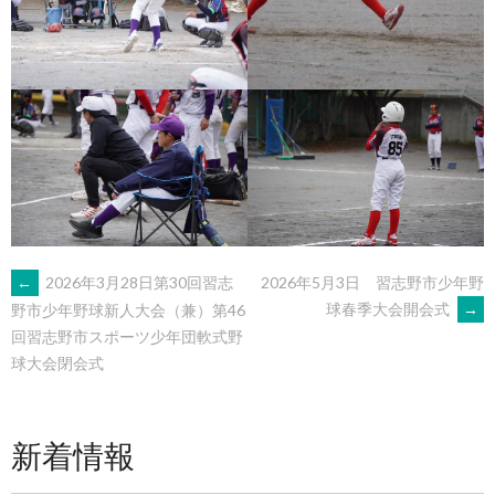
POST
←
2026年3月28日第30回習志
2026年5月3日 習志野市少年野
球春季大会開会式
→
野市少年野球新人大会（兼）第46
回習志野市スポーツ少年団軟式野
NAVIGATION
球大会閉会式
新着情報