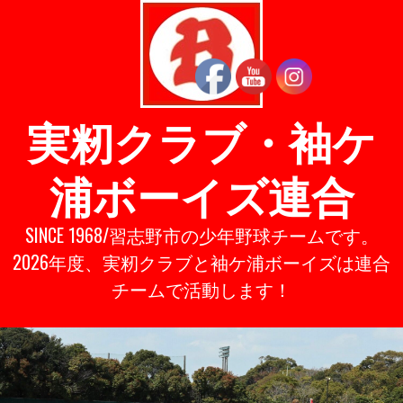
Skip
to
content
実籾クラブ・袖ケ
浦ボーイズ連合
SINCE 1968/習志野市の少年野球チームです。
2026年度、実籾クラブと袖ケ浦ボーイズは連合
チームで活動します！